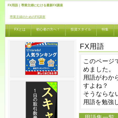
FX用語｜専業主婦にむける最新FX講座
専業主婦のためのFX講座
FXとは
初心者の方へ！
投資スタイル
特集
FX用語
このページ
めました。
用語がわか
すよね？
そうならな
用語を勉強
用語集一覧