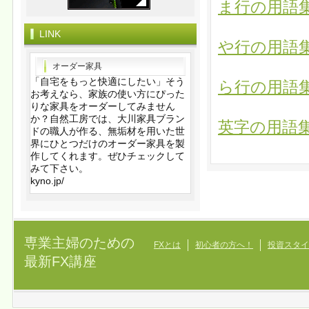
ま行の用語
LINK
や行の用語
オーダー家具
「自宅をもっと快適にしたい」そう
ら行の用語
お考えなら、家族の使い方にぴった
りな家具をオーダーしてみません
か？自然工房では、大川家具ブラン
英字の用語
ドの職人が作る、無垢材を用いた世
界にひとつだけのオーダー家具を製
作してくれます。ぜひチェックして
みて下さい。
kyno.jp/
専業主婦のための
FXとは
初心者の方へ！
投資スタイ
最新FX講座