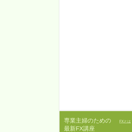
専業主婦のための
FXとは
最新FX講座