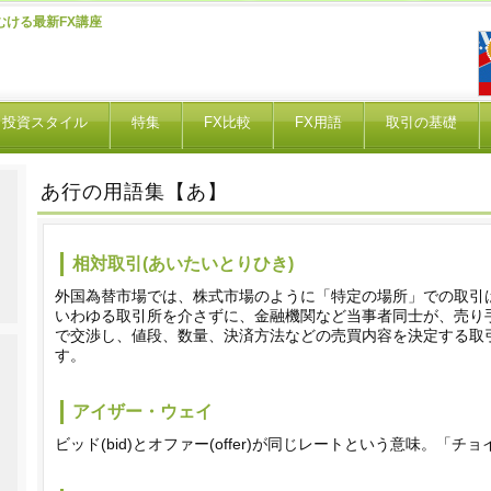
むける最新FX講座
投資スタイル
特集
FX比較
FX用語
取引の基礎
あ行の用語集【あ】
相対取引(あいたいとりひき)
外国為替市場では、株式市場のように「特定の場所」での取引
いわゆる取引所を介さずに、金融機関など当事者同士が、売り
で交渉し、値段、数量、決済方法などの売買内容を決定する取
す。
アイザー・ウェイ
ビッド(bid)とオファー(offer)が同じレートという意味。「チョ