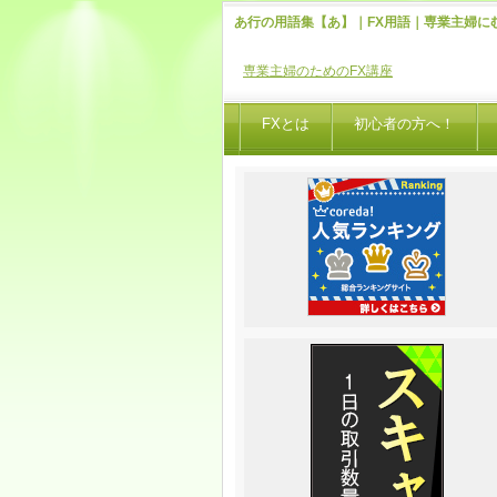
あ行の用語集【あ】｜FX用語｜専業主婦に
専業主婦のためのFX講座
FXとは
初心者の方へ！