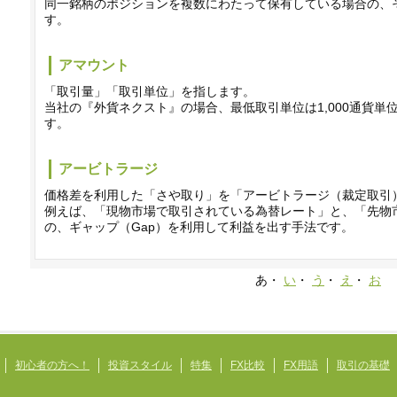
同一銘柄のポジションを複数にわたって保有している場合の、
す。
アマウント
「取引量」「取引単位」を指します。
当社の『外貨ネクスト』の場合、最低取引単位は1,000通貨単位
す。
アービトラージ
価格差を利用した「さや取り」を「アービトラージ（裁定取引
例えば、「現物市場で取引されている為替レート」と、「先物
の、ギャップ（Gap）を利用して利益を出す手法です。
あ・
い
・
う
・
え
・
お
初心者の方へ！
投資スタイル
特集
FX比較
FX用語
取引の基礎