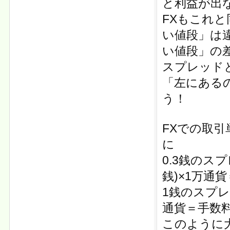
と利益が出
FXもこれ
い値段」は
い値段」の差
スプレッド
「左にある
う！
FXでの取引
に
0.3銭のスプ
銭)×1万通
1銭のスプレ
通貨＝手数料
このように