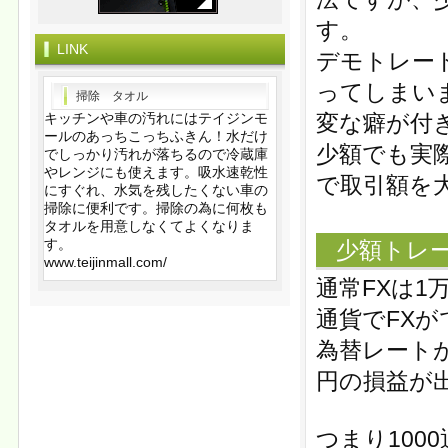
す。
LINK
デモトレー
ってしまい
掃除 タオル
キッチンや車の汚れにはテイジンモ
変な癖が付
ールのあっちこっちふきん！水だけ
少額でも実
でしっかり汚れが落ちるので冷蔵庫
やレンジにも使えます。吸水速乾性
で取引額を
にすぐれ、水気を残したくない車の
掃除に便利です。掃除の為に何枚も
タオルを用意しなくてよくなりま
す。
少額トレ
www.teijinmall.com/
通常FXは1
通貨でFX
為替レートが
円の損益が
つまり10