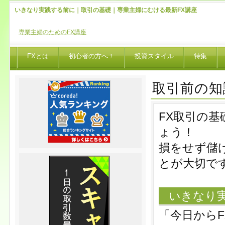
いきなり実践する前に｜取引の基礎｜専業主婦にむける最新FX講座
専業主婦のためのFX講座
FXとは
初心者の方へ！
投資スタイル
特集
取引前の知
FX取引の
ょう！
損をせず儲
とが大切で
いきなり
「今日から