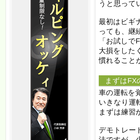
うと思って
最初はビギ
っても、継
「お試しで
大損をした
慣れること
まずはF
車の運転を
いきなり運
まずは練習
デモトレー
法ですが、