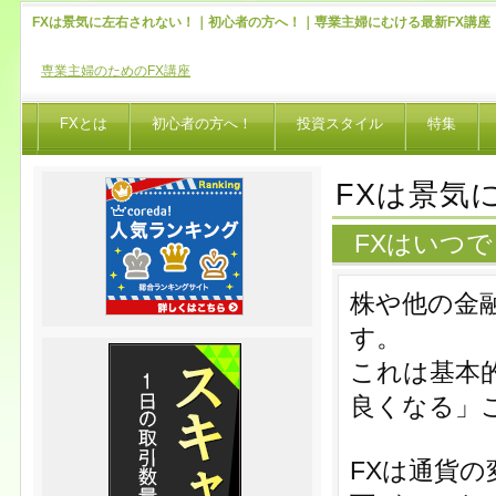
FXは景気に左右されない！｜初心者の方へ！｜専業主婦にむける最新FX講座
専業主婦のためのFX講座
FXとは
初心者の方へ！
投資スタイル
特集
FXは景気
FXはいつ
株や他の金
す。
これは基本
良くなる」
FXは通貨