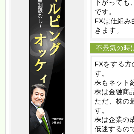
下がっても
です。
FXは仕組
きます。
不景気の時
FXをする
す。
株もネット
株は金融商
ただ、株の
す。
株は企業の
低迷するの