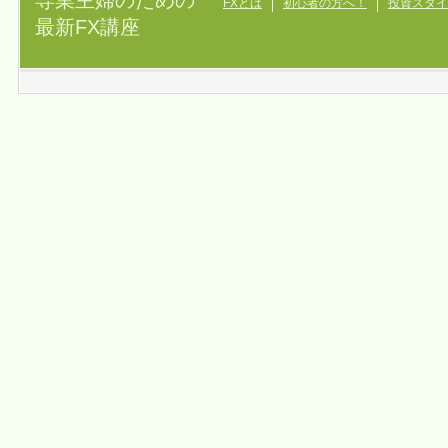
専業主婦のための
FXとは
初心者の方へ！
投資スタイ
最新FX講座