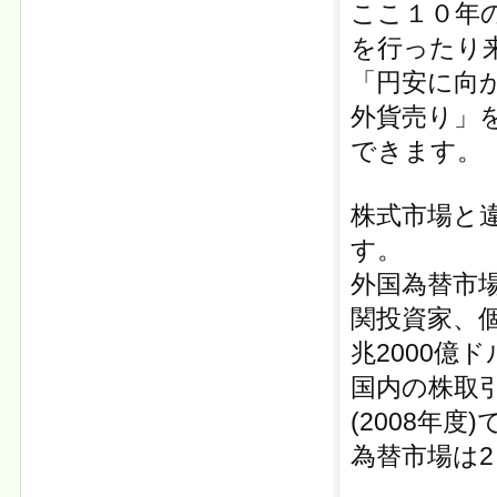
ここ１０年
を行ったり
「円安に向
外貨売り」
できます。
株式市場と
す。
外国為替市場
関投資家、
兆2000億ド
国内の株取
(2008年
為替市場は